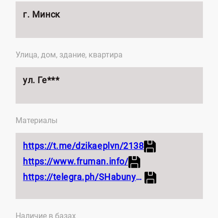
г. Минск
Улица, дом, здание, квартира
ул. Ге***
Материалы
https://t.me/dzikaeplvn/2138
https://www.fruman.info/
https://telegra.ph/SHabunya-Pavel-Anatolevich-11-06
Наличие в базах