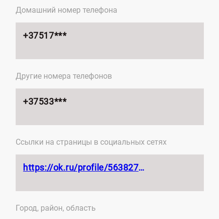
Домашний номер телефона
+37517***
Другие номера телефонов
+37533***
Ссылки на страницы в социальных сетях
https://ok.ru/profile/563827704323
Город, район, область