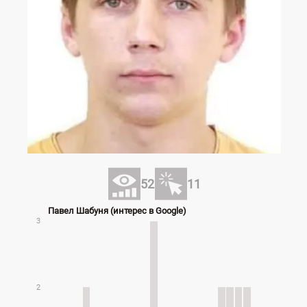
52
11
Павел Шабуня (интерес в Google)
3
2