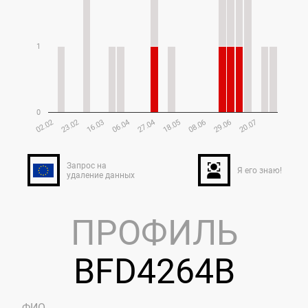
1
0
02.02
23.02
16.03
06.04
27.04
18.05
08.06
29.06
20.07
Запрос на
Я его знаю!
удаление данных
ПРОФИЛЬ
BFD4264B
ФИО